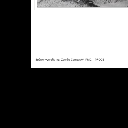
Stránky vytvořil: Ing. Zdeněk Černovský, Ph.D. - PROC
E