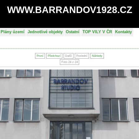
WWW.BARRANDOV1928.CZ
Plány území
Jednotlivé objekty
Ostatní
TOP VILY V ČR
Kontakty
První
Předchozí
Další
Poslední
Náhledy
Foto 24 z 24