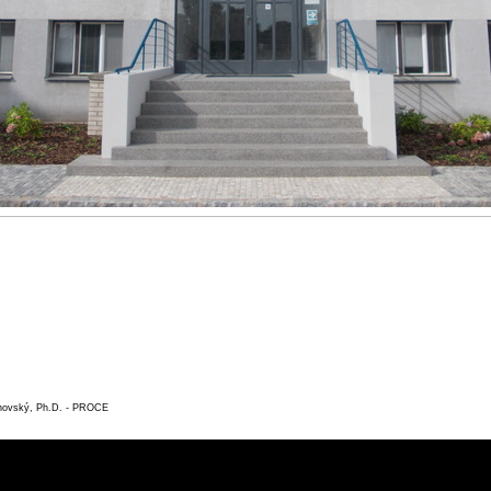
rnovský, Ph.D. - PROC
E