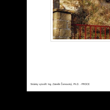
Stránky vytvořil: Ing. Zdeněk Černovský, Ph.D. - PROC
E