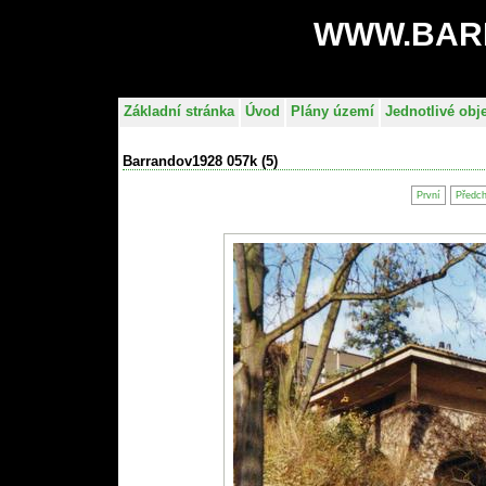
WWW.BAR
Základní stránka
Úvod
Plány území
Jednotlivé obj
Barrandov1928 057k (5)
První
Předc