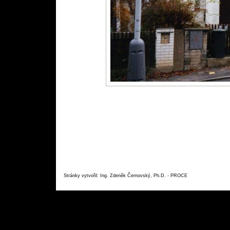
Stránky vytvořil: Ing. Zdeněk Černovský, Ph.D. - PROC
E