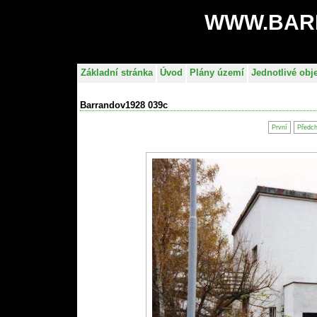
WWW.BAR
Základní stránka
Úvod
Plány území
Jednotlivé obj
Barrandov1928 039c
První
Předc