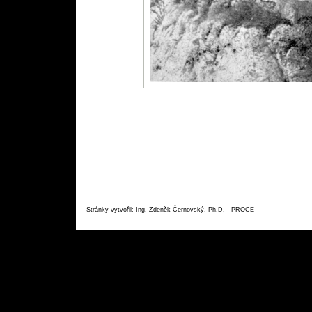
Stránky vytvořil: Ing. Zdeněk Černovský, Ph.D. - PROC
E