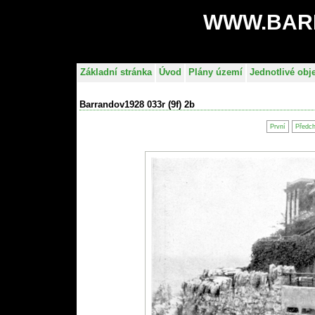
WWW.BAR
Základní stránka
Úvod
Plány území
Jednotlivé obj
Barrandov1928 033r (9f) 2b
První
Předc